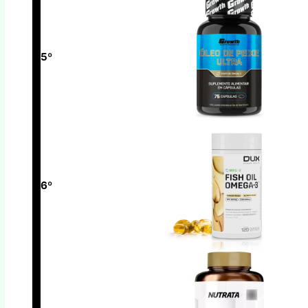
5º
6º