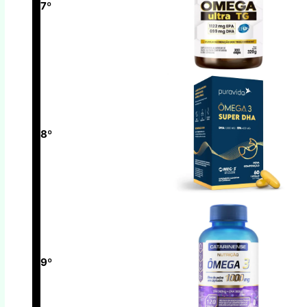
7º
8º
9º