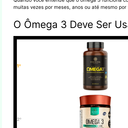
Quando você entende que o ômega 3 funciona como
muitas vezes por meses, anos ou até mesmo por 
O Ômega 3 Deve Ser Us
1º
2º