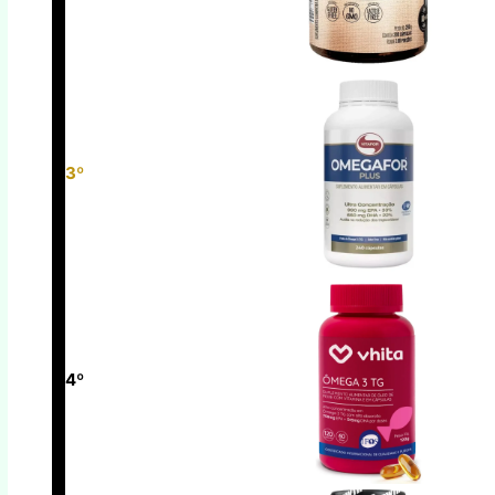
3º
4º