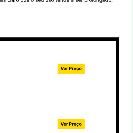
s claro que o seu uso tende a ser prolongado,
Ver Preço
Ver Preço